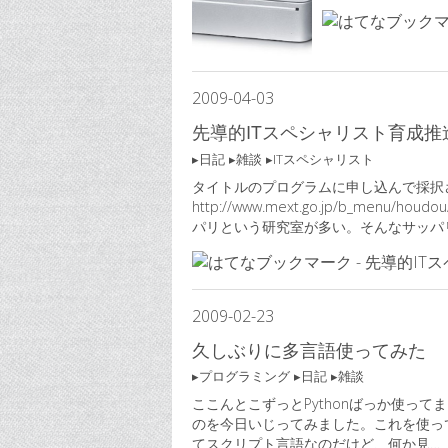
2009
-
04
-
03
先導的ITスペシャリスト育成推
日記
雑談
ITスペシャリスト
タイトルのプログラムに申し込んで採択
http://www.mext.go.jp/b_menu
パリという研究室が多い。そんなサッパ
2009
-
02
-
23
久しぶりに多言語使ってみた
プログラミング
日記
雑談
ここんとこずっとPythonばっか使ってました。
のを今日いじってみました。これを使ってみ
てスクリプト言語なのだけど、何か見…