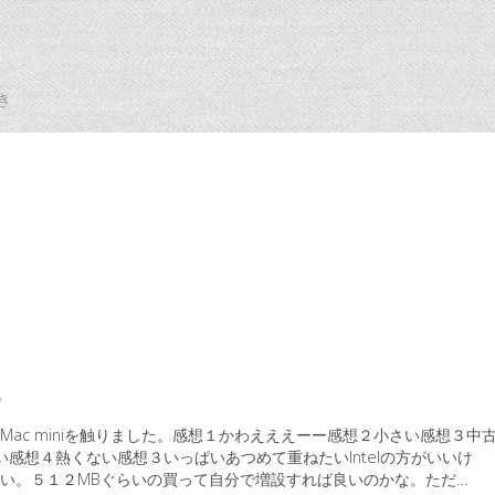
き
プ
Mac miniを触りました。感想１かわえええーー感想２小さい感想３中
い感想４熱くない感想３いっぱいあつめて重ねたいIntelの方がいいけ
い。５１２MBぐらいの買って自分で増設すれば良いのかな。ただ…