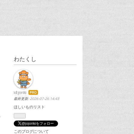
わたくし
id:jonki
はて
なブ
最終更新:
2026-07-26 14:43
ログ
ほしいものリスト
Pro
古
@jojonkiをフォロー
このブログについて