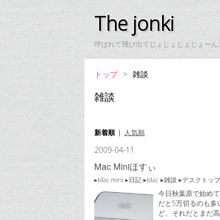
The jonki
呼ばれて飛び出てじょじょじょじょーん
トップ
>
雑談
雑談
新着順
人気順
2009
-
04
-
11
Mac Miniほすぃ
Mac mini
日記
Mac
雑談
デスクトッ
今日秋葉原で始めて
だと5万切るのも多
ど、それだとまだ高